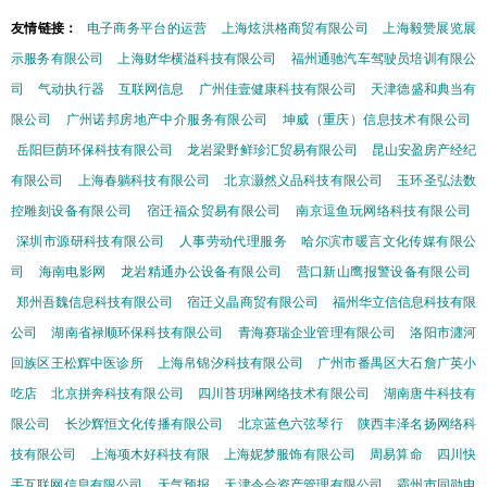
友情链接：
电子商务平台的运营
上海炫洪格商贸有限公司
上海毅赞展览展
示服务有限公司
上海财华横溢科技有限公司
福州通驰汽车驾驶员培训有限公
司
气动执行器
互联网信息
广州佳壹健康科技有限公司
天津德盛和典当有
限公司
广州诺邦房地产中介服务有限公司
坤威（重庆）信息技术有限公司
岳阳巨荫环保科技有限公司
龙岩梁野鲜珍汇贸易有限公司
昆山安盈房产经纪
有限公司
上海春躺科技有限公司
北京灏然义品科技有限公司
玉环圣弘法数
控雕刻设备有限公司
宿迁福众贸易有限公司
南京逗鱼玩网络科技有限公司
深圳市源研科技有限公司
人事劳动代理服务
哈尔滨市暖言文化传媒有限公
司
海南电影网
龙岩精通办公设备有限公司
营口新山鹰报警设备有限公司
郑州吾魏信息科技有限公司
宿迁义晶商贸有限公司
福州华立信信息科技有限
公司
湖南省禄顺环保科技有限公司
青海赛瑞企业管理有限公司
洛阳市瀍河
回族区王松辉中医诊所
上海帛锦汐科技有限公司
广州市番禺区大石詹广英小
吃店
北京拼奔科技有限公司
四川苔玥琳网络技术有限公司
湖南唐牛科技有
限公司
长沙辉恒文化传播有限公司
北京蓝色六弦琴行
陕西丰泽名扬网络科
技有限公司
上海项木好科技有限
上海妮梦服饰有限公司
周易算命
四川快
手互联网信息有限公司
天气预报
天津令合资产管理有限公司
霸州市同勋电